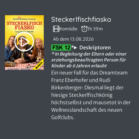
Steckerlfischfiasko
Komödie
1h 39m
Ab dem 13.08.2026
*
Deskriptoren
* In Begleitung der Eltern oder einer
erziehungsbeauftragten Person für
Kinder ab 6 Jahren erlaubt
Ein neuer Fall für das Dreamteam
Franz Eberhofer und Rudi
Birkenberger: Diesmal liegt der
hiesige Steckerlfischkönig
höchstselbst und mausetot in der
Wellnesslandschaft des neuen
Golfclubs.